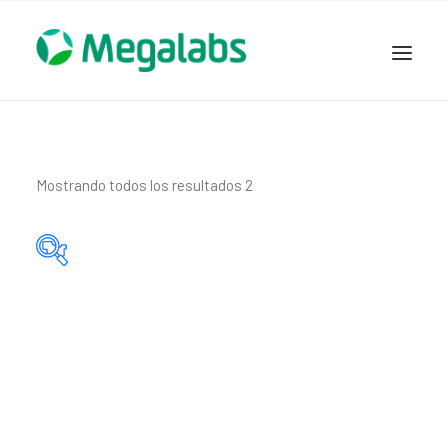
www.megalabscentroamerica.com
COMPAÑIA
PRODUCTOS
Mostrando todos los resultados 2
DSLABS
MEGASALUD
ICLOS
Categorías del producto
GARDEN HOUSE
ENTEREX
Principio activo del producto
NOVEDADES
SEGURIDAD Y RESPALDO
TRABAJAR EN MEGALABS