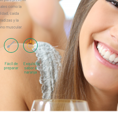
tales como la
lidad, caída
radizas y la
tono muscular.
Fácil de
Exquisito
preparar
sabor a
naranja