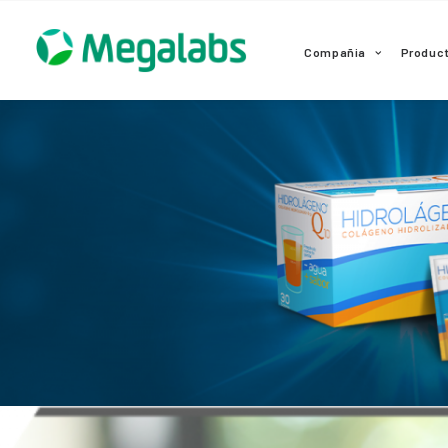
www.megalabscentroamerica.com
Compañia
Produc