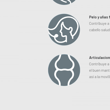
Pelo y uñas 
Contribuye a 
cabello salud
Articulacio
Contribuye a
el buen mant
así a la movil