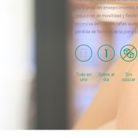
los signos del envejecimiento, 
reducción de movilidad y flexibi
excesiva del cabello, uñas queb
pérdida de firmeza de la piel y 
Todo en
Sobre al
Sin
uno
día
azúcar