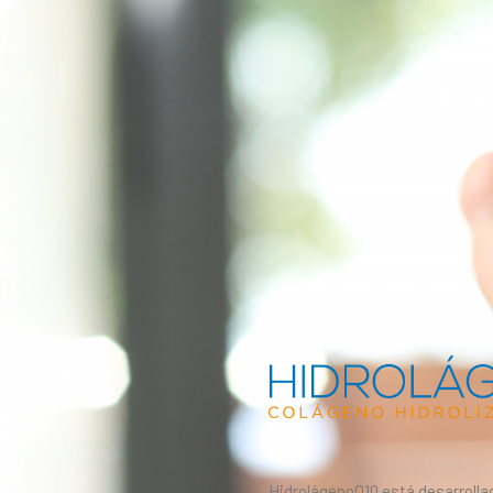
HidrolágenoQ10 está desarrolla