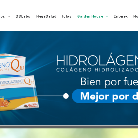
tos
DSLabs
MegaSalud
Iclos
Garden House
Enterex
N