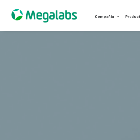
www.megalabscentroamerica.com
Compañia
Produc