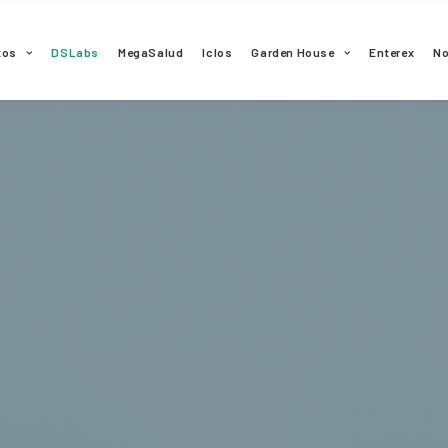
tos
DSLabs
MegaSalud
Iclos
Garden House
Enterex
N