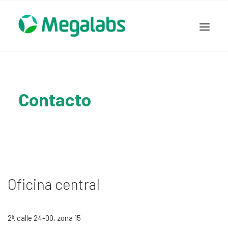
www.megalabscentroamerica.com
COMPAÑIA
PRODUCTOS
Contacto
DSLABS
MEGASALUD
ICLOS
GARDEN HOUSE
ENTEREX
Oficina central
NOVEDADES
SEGURIDAD Y RESPALDO
2ª. calle 24-00, zona 15
TRABAJAR EN MEGALABS