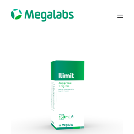
www.megalabscentroamerica.com
COMPAÑIA
PRODUCTOS
DSLABS
MEGASALUD
ICLOS
GARDEN HOUSE
ENTEREX
NOVEDADES
SEGURIDAD Y RESPALDO
TRABAJAR EN MEGALABS