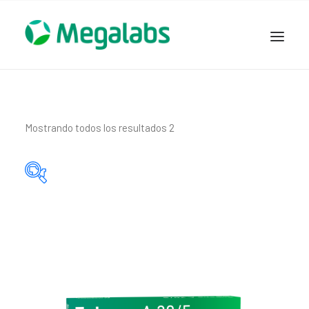
www.megalabscentroamerica.com
COMPAÑIA
PRODUCTOS
Mostrando todos los resultados 2
DSLABS
MEGASALUD
ICLOS
Categorías del producto
GARDEN HOUSE
ENTEREX
Principio activo del producto
NOVEDADES
SEGURIDAD Y RESPALDO
TRABAJAR EN MEGALABS