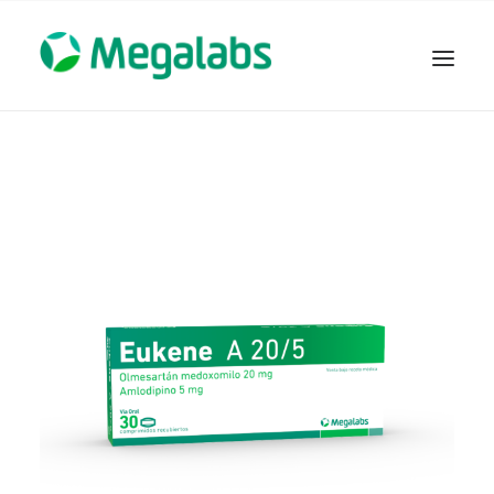
www.megalabscentroamerica.com
COMPAÑIA
PRODUCTOS
DSLABS
MEGASALUD
ICLOS
GARDEN HOUSE
ENTEREX
NOVEDADES
SEGURIDAD Y RESPALDO
TRABAJAR EN MEGALABS