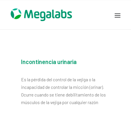
www.megalabscentroamerica.com
COMPAÑIA
PRODUCTOS
Incontinencia urinaria
DSLABS
MEGASALUD
Es la pérdida del control de la vejiga o la
ICLOS
incapacidad de controlar la micción (orinar).
GARDEN HOUSE
Ocurre cuando se tiene debilitamiento de los
ENTEREX
músculos de la vejiga por cualquier razón
NOVEDADES
SEGURIDAD Y RESPALDO
TRABAJAR EN MEGALABS