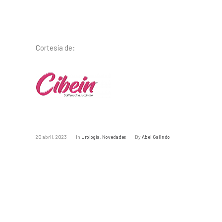
Cortesía de:
20 abril, 2023
In
Urología
,
Novedades
By
Abel Galindo