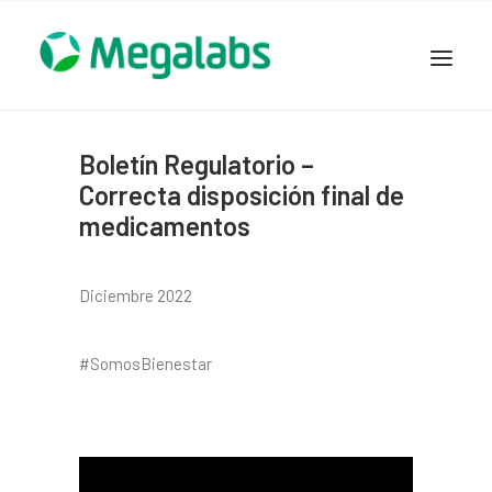
www.megalabscentroamerica.com
Boletín Regulatorio –
COMPAÑIA
Correcta disposición final de
PRODUCTOS
medicamentos
DSLABS
MEGASALUD
Diciembre 2022
ICLOS
GARDEN HOUSE
#SomosBienestar
ENTEREX
NOVEDADES
SEGURIDAD Y RESPALDO
TRABAJAR EN MEGALABS