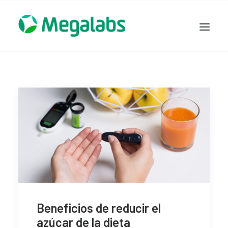
www.megalabscentroamerica.com
COMPAÑIA
PRODUCTOS
DSLABS
MEGASALUD
ICLOS
GARDEN HOUSE
ENTEREX
NOVEDADES
SEGURIDAD Y RESPALDO
Beneficios de reducir el
azúcar de la dieta
TRABAJAR EN MEGALABS