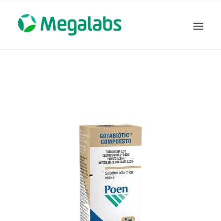
www.megalabscentroamerica.com
COMPAÑIA
PRODUCTOS
DSLABS
MEGASALUD
ICLOS
GARDEN HOUSE
ENTEREX
NOVEDADES
SEGURIDAD Y RESPALDO
TRABAJAR EN MEGALABS