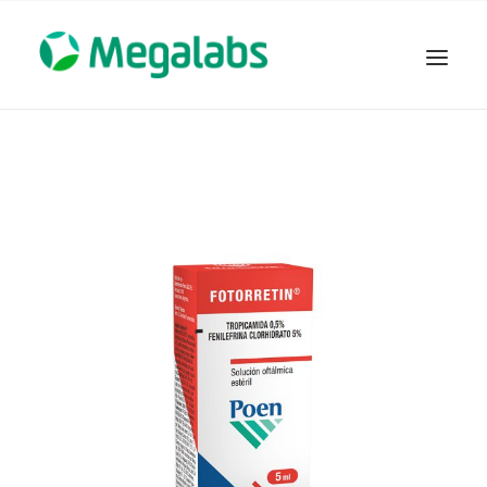
www.megalabscentroamerica.com
COMPAÑIA
PRODUCTOS
DSLABS
MEGASALUD
ICLOS
GARDEN HOUSE
ENTEREX
NOVEDADES
SEGURIDAD Y RESPALDO
TRABAJAR EN MEGALABS