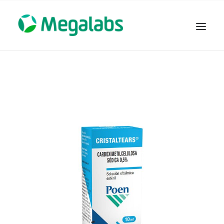
www.megalabscentroamerica.com
COMPAÑIA
PRODUCTOS
DSLABS
MEGASALUD
ICLOS
GARDEN HOUSE
ENTEREX
NOVEDADES
SEGURIDAD Y RESPALDO
TRABAJAR EN MEGALABS