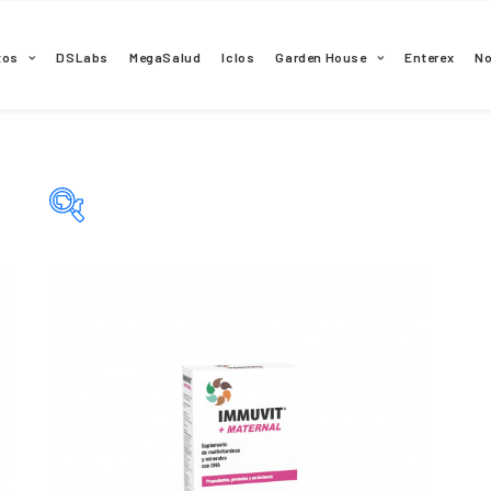
tos
DSLabs
MegaSalud
Iclos
Garden House
Enterex
N
Categorías del producto
Principio activo del producto