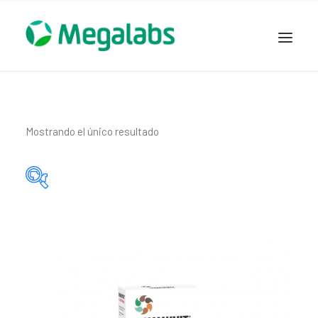
www.megalabscentroamerica.com
COMPAÑIA
PRODUCTOS
Mostrando el único resultado
DSLABS
MEGASALUD
ICLOS
Categorías del producto
GARDEN HOUSE
ENTEREX
Principio activo del producto
NOVEDADES
SEGURIDAD Y RESPALDO
TRABAJAR EN MEGALABS