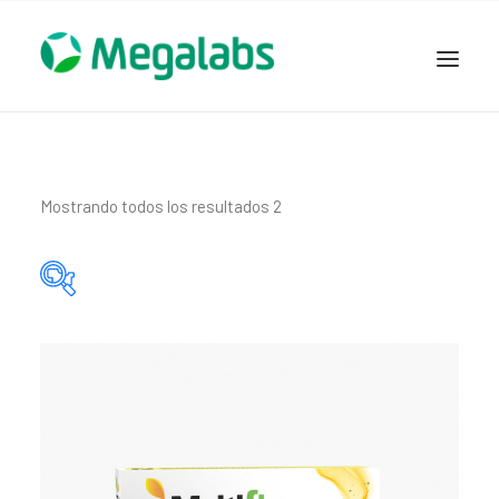
www.megalabscentroamerica.com
COMPAÑIA
PRODUCTOS
Mostrando todos los resultados 2
DSLABS
MEGASALUD
ICLOS
Categorías del producto
GARDEN HOUSE
ENTEREX
Principio activo del producto
NOVEDADES
SEGURIDAD Y RESPALDO
TRABAJAR EN MEGALABS