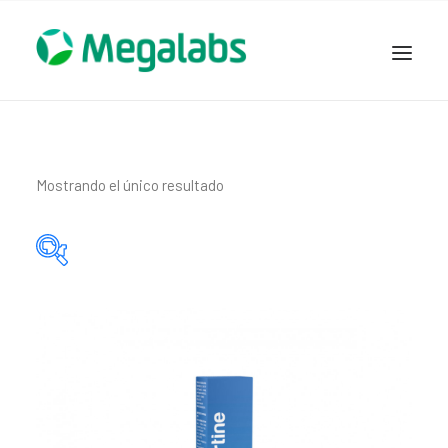
www.megalabscentroamerica.com
COMPAÑIA
PRODUCTOS
Mostrando el único resultado
DSLABS
MEGASALUD
ICLOS
Categorías del producto
GARDEN HOUSE
ENTEREX
Principio activo del producto
NOVEDADES
SEGURIDAD Y RESPALDO
TRABAJAR EN MEGALABS