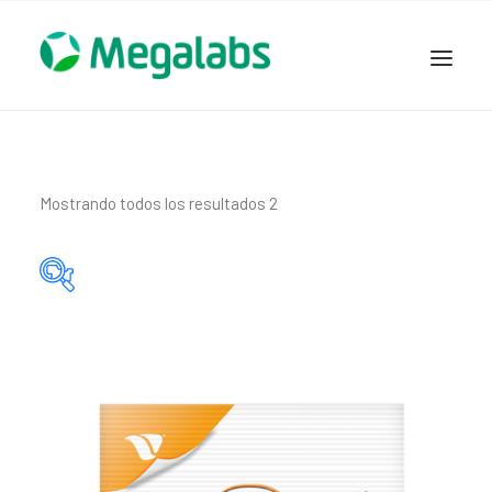
www.megalabscentroamerica.com
COMPAÑIA
PRODUCTOS
Mostrando todos los resultados 2
DSLABS
MEGASALUD
ICLOS
Categorías del producto
GARDEN HOUSE
ENTEREX
Principio activo del producto
NOVEDADES
SEGURIDAD Y RESPALDO
TRABAJAR EN MEGALABS