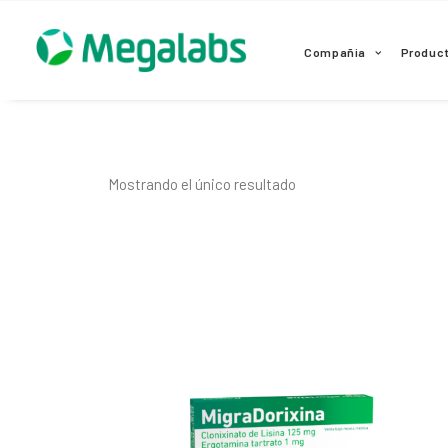
www.megalabscentroamerica.com
Compañia
Produc
Mostrando el único resultado