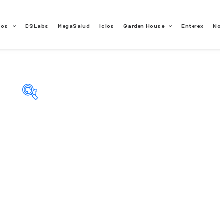
tos
DSLabs
MegaSalud
Iclos
Garden House
Enterex
N
Categorías del producto
Principio activo del producto