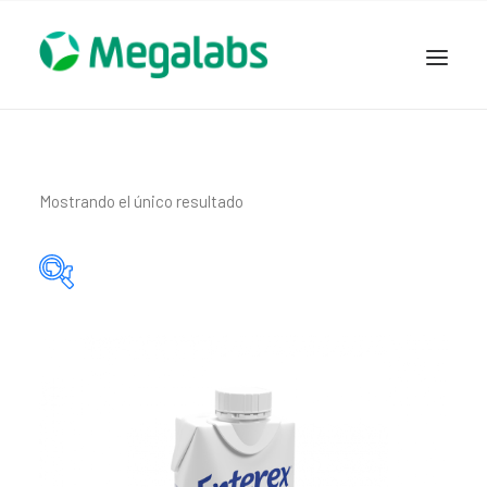
www.megalabscentroamerica.com
COMPAÑIA
PRODUCTOS
Mostrando el único resultado
DSLABS
MEGASALUD
ICLOS
Categorías del producto
GARDEN HOUSE
ENTEREX
Principio activo del producto
NOVEDADES
SEGURIDAD Y RESPALDO
TRABAJAR EN MEGALABS