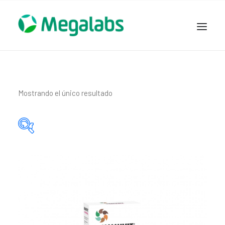
www.megalabscentroamerica.com
COMPAÑIA
PRODUCTOS
Mostrando el único resultado
DSLABS
MEGASALUD
ICLOS
Categorías del producto
GARDEN HOUSE
ENTEREX
Principio activo del producto
NOVEDADES
SEGURIDAD Y RESPALDO
TRABAJAR EN MEGALABS