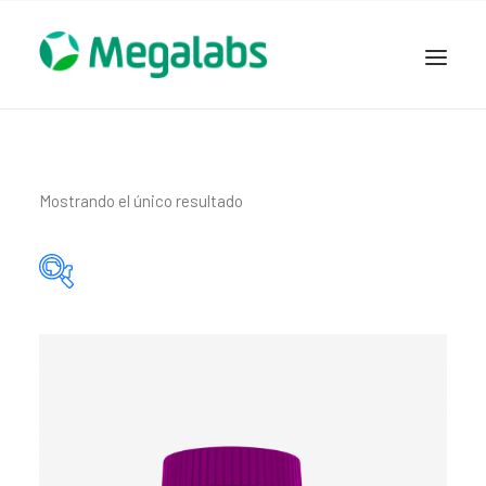
www.megalabscentroamerica.com
COMPAÑIA
PRODUCTOS
Mostrando el único resultado
DSLABS
MEGASALUD
ICLOS
Categorías del producto
GARDEN HOUSE
ENTEREX
Principio activo del producto
NOVEDADES
SEGURIDAD Y RESPALDO
TRABAJAR EN MEGALABS