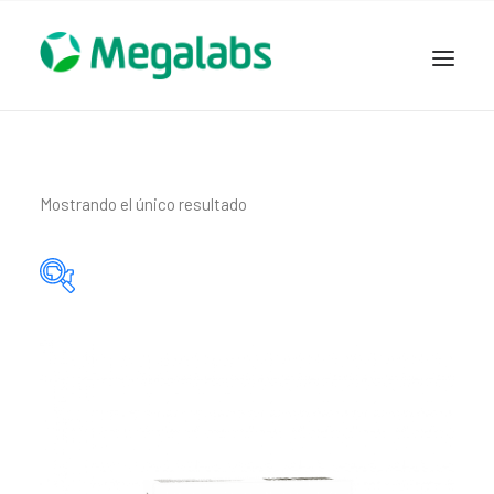
www.megalabscentroamerica.com
COMPAÑIA
PRODUCTOS
Mostrando el único resultado
DSLABS
MEGASALUD
ICLOS
Categorías del producto
GARDEN HOUSE
ENTEREX
Principio activo del producto
NOVEDADES
SEGURIDAD Y RESPALDO
TRABAJAR EN MEGALABS