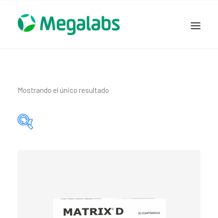
www.megalabscentroamerica.com
COMPAÑIA
PRODUCTOS
Mostrando el único resultado
DSLABS
MEGASALUD
ICLOS
Categorías del producto
GARDEN HOUSE
ENTEREX
Principio activo del producto
NOVEDADES
SEGURIDAD Y RESPALDO
TRABAJAR EN MEGALABS