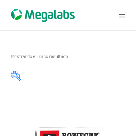
www.megalabscentroamerica.com
COMPAÑIA
PRODUCTOS
Mostrando el único resultado
DSLABS
MEGASALUD
ICLOS
Categorías del producto
GARDEN HOUSE
ENTEREX
Principio activo del producto
NOVEDADES
SEGURIDAD Y RESPALDO
TRABAJAR EN MEGALABS