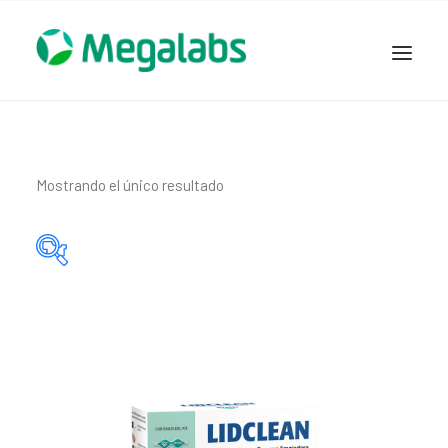
www.megalabscentroamerica.com
COMPAÑIA
PRODUCTOS
Mostrando el único resultado
DSLABS
MEGASALUD
ICLOS
Categorías del producto
GARDEN HOUSE
ENTEREX
Principio activo del producto
NOVEDADES
SEGURIDAD Y RESPALDO
TRABAJAR EN MEGALABS