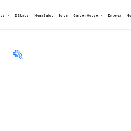
tos
DSLabs
MegaSalud
Iclos
Garden House
Enterex
N
Categorías del producto
Principio activo del producto