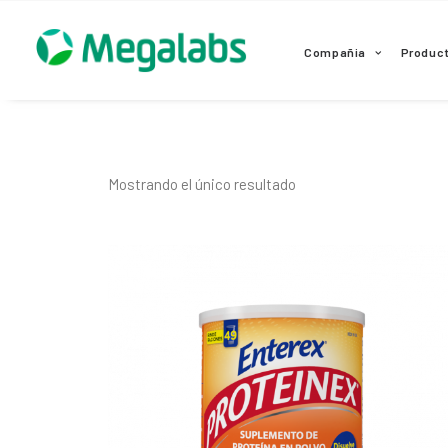
www.megalabscentroamerica.com
Compañia
Produc
Mostrando el único resultado