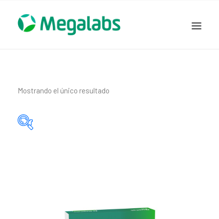
www.megalabscentroamerica.com
COMPAÑIA
PRODUCTOS
Mostrando el único resultado
DSLABS
MEGASALUD
ICLOS
Categorías del producto
GARDEN HOUSE
ENTEREX
Principio activo del producto
NOVEDADES
SEGURIDAD Y RESPALDO
TRABAJAR EN MEGALABS