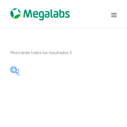
www.megalabscentroamerica.com
COMPAÑIA
PRODUCTOS
Mostrando todos los resultados 3
DSLABS
MEGASALUD
ICLOS
Categorías del producto
GARDEN HOUSE
ENTEREX
Principio activo del producto
NOVEDADES
SEGURIDAD Y RESPALDO
TRABAJAR EN MEGALABS