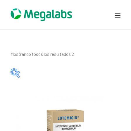
www.megalabscentroamerica.com
COMPAÑIA
PRODUCTOS
Mostrando todos los resultados 2
DSLABS
MEGASALUD
ICLOS
Categorías del producto
GARDEN HOUSE
ENTEREX
Principio activo del producto
NOVEDADES
SEGURIDAD Y RESPALDO
TRABAJAR EN MEGALABS