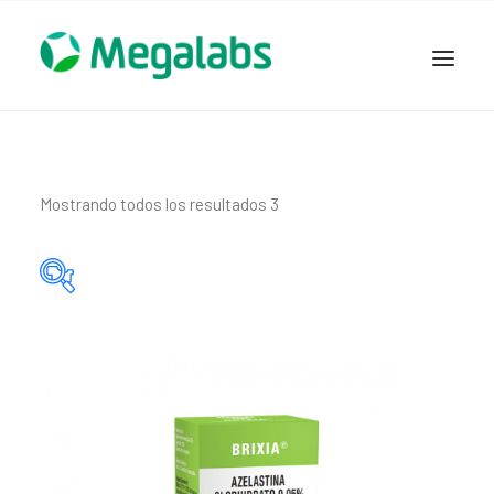
www.megalabscentroamerica.com
COMPAÑIA
PRODUCTOS
Mostrando todos los resultados 3
DSLABS
MEGASALUD
ICLOS
Categorías del producto
GARDEN HOUSE
ENTEREX
Principio activo del producto
NOVEDADES
SEGURIDAD Y RESPALDO
TRABAJAR EN MEGALABS