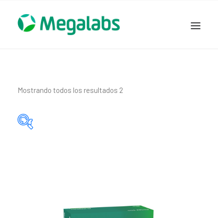
www.megalabscentroamerica.com
COMPAÑIA
PRODUCTOS
Mostrando todos los resultados 2
DSLABS
MEGASALUD
ICLOS
Categorías del producto
GARDEN HOUSE
ENTEREX
Principio activo del producto
NOVEDADES
SEGURIDAD Y RESPALDO
TRABAJAR EN MEGALABS