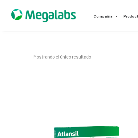
www.megalabscentroamerica.com
Compañia
Produc
Mostrando el único resultado