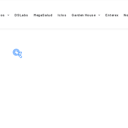
tos
DSLabs
MegaSalud
Iclos
Garden House
Enterex
N
Categorías del producto
Principio activo del producto