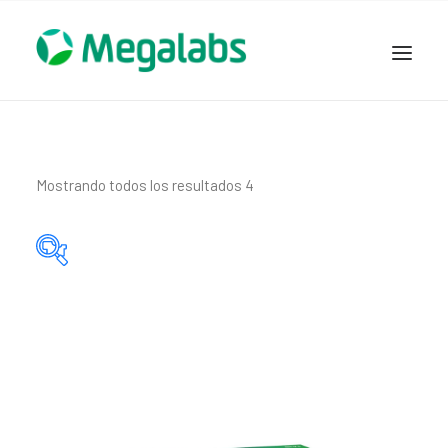
www.megalabscentroamerica.com
COMPAÑIA
PRODUCTOS
Mostrando todos los resultados 4
DSLABS
MEGASALUD
ICLOS
Categorías del producto
GARDEN HOUSE
ENTEREX
Principio activo del producto
NOVEDADES
SEGURIDAD Y RESPALDO
TRABAJAR EN MEGALABS