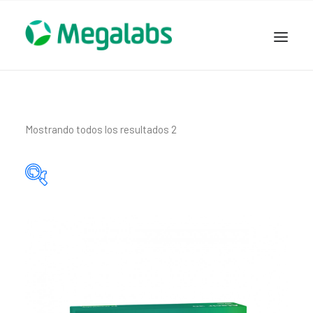
www.megalabscentroamerica.com
COMPAÑIA
PRODUCTOS
Mostrando todos los resultados 2
DSLABS
MEGASALUD
ICLOS
Categorías del producto
GARDEN HOUSE
ENTEREX
Principio activo del producto
NOVEDADES
SEGURIDAD Y RESPALDO
TRABAJAR EN MEGALABS