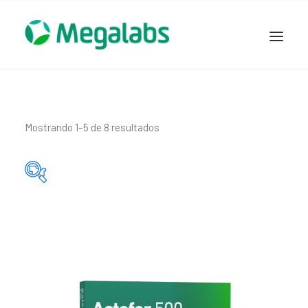
www.megalabscentroamerica.com
COMPAÑIA
PRODUCTOS
Mostrando 1–5 de 8 resultados
DSLABS
MEGASALUD
ICLOS
Categorías del producto
GARDEN HOUSE
ENTEREX
Principio activo del producto
NOVEDADES
SEGURIDAD Y RESPALDO
TRABAJAR EN MEGALABS