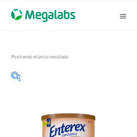
www.megalabscentroamerica.com
COMPAÑIA
PRODUCTOS
Mostrando el único resultado
DSLABS
MEGASALUD
ICLOS
Categorías del producto
GARDEN HOUSE
ENTEREX
Principio activo del producto
NOVEDADES
SEGURIDAD Y RESPALDO
TRABAJAR EN MEGALABS