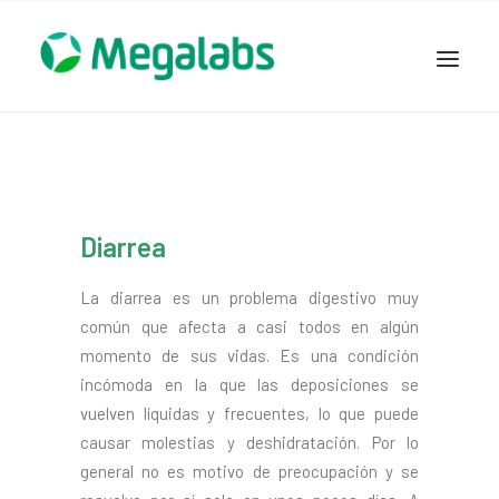
www.megalabscentroamerica.com
COMPAÑIA
PRODUCTOS
DSLABS
Diarrea
MEGASALUD
La diarrea es un problema digestivo muy
ICLOS
común que afecta a casi todos en algún
GARDEN HOUSE
momento de sus vidas. Es una condición
ENTEREX
incómoda en la que las deposiciones se
NOVEDADES
vuelven líquidas y frecuentes, lo que puede
causar molestias y deshidratación. Por lo
SEGURIDAD Y RESPALDO
general no es motivo de preocupación y se
TRABAJAR EN MEGALABS