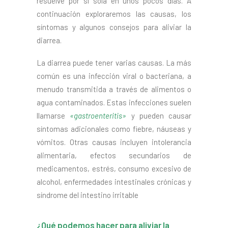
resuelve por sí sola en unos pocos días. A
CONTACTO
continuación exploraremos las causas, los
SEARCH
síntomas y algunos consejos para aliviar la
diarrea.
La diarrea puede tener varias causas. La más
común es una infección viral o bacteriana, a
menudo transmitida a través de alimentos o
agua contaminados. Estas infecciones suelen
llamarse
«gastroenteritis»
y pueden causar
síntomas adicionales como fiebre, náuseas y
vómitos. Otras causas incluyen intolerancia
alimentaria, efectos secundarios de
medicamentos, estrés, consumo excesivo de
alcohol, enfermedades intestinales crónicas y
síndrome del intestino irritable
¿Qué podemos hacer para aliviar la