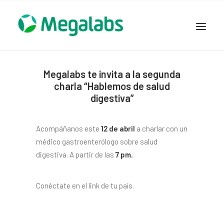
www.megalabscentroamerica.com
COMPAÑIA
Megalabs te invita a la segunda
charla “Hablemos de salud
PRODUCTOS
digestiva”
DSLABS
MEGASALUD
Acompáñanos este
12 de abril
a charlar con un
ICLOS
médico gastroenterólogo sobre salud
GARDEN HOUSE
digestiva. A partir de las
7 pm.
ENTEREX
NOVEDADES
Conéctate en el link de tu país.
SEGURIDAD Y RESPALDO
TRABAJAR EN MEGALABS