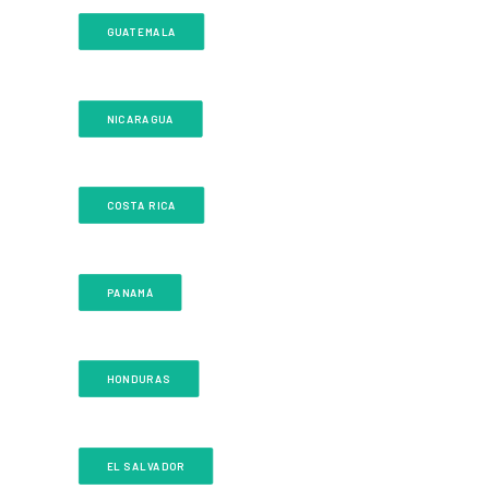
CONTACTO
GUATEMALA
SEARCH
NICARAGUA
COSTA RICA
PANAMÁ
HONDURAS
EL SALVADOR