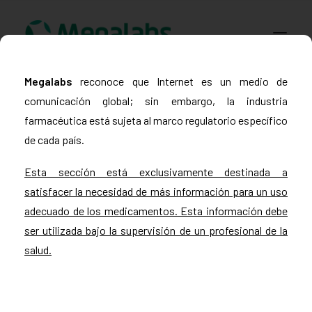
www.megalabscentroamerica.com
Megalabs
reconoce que Internet es un medio de
comunicación global; sin embargo, la industria
COMPAÑIA
farmacéutica está sujeta al marco regulatorio específico
PRODUCTOS
de cada país.
DSLABS
MEGASALUD
Esta sección está exclusivamente destinada a
ICLOS
satisfacer la necesidad de más información para un uso
adecuado de los medicamentos. Esta información debe
GARDEN HOUSE
ser utilizada bajo la supervisión de un profesional de la
ENTEREX
salud.
NOVEDADES
SEGURIDAD Y RESPALDO
Catálogo de Productos
TRABAJAR EN MEGALABS