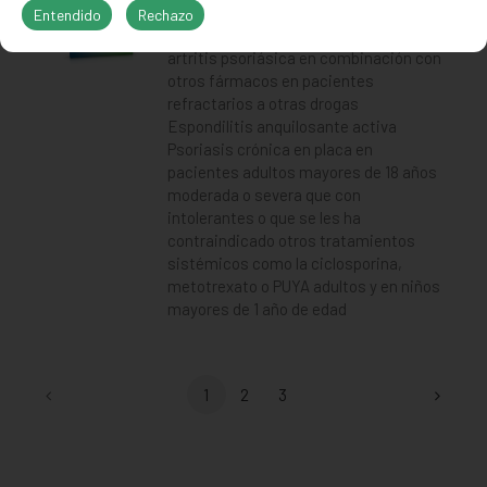
artritis psoriásica
Entendido
Rechazo
Artritis reumatoidea activa con
artritis psoriásica en combinación con
otros fármacos en pacientes
refractarios a otras drogas
Espondilitis anquilosante activa
Psoriasis crónica en placa en
pacientes adultos mayores de 18 años
moderada o severa que con
intolerantes o que se les ha
contraindicado otros tratamientos
sistémicos como la ciclosporina,
metotrexato o PUYA adultos y en niños
mayores de 1 año de edad
1
2
3