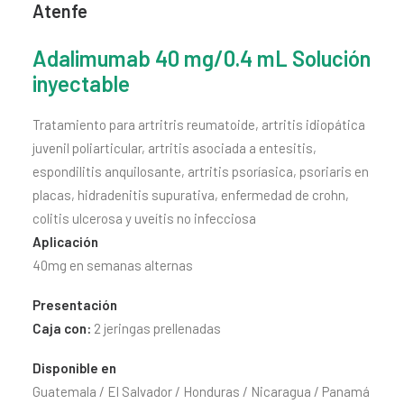
Atenfe
CONTACTO
SEARCH
Adalimumab 40 mg/0.4 mL Solución
inyectable
Tratamiento para artritris reumatoide, artritis idiopática
juvenil poliarticular, artritis asociada a entesitis,
espondilitis anquilosante, artritis psoríasica, psoriaris en
placas, hidradenitis supurativa, enfermedad de crohn,
colitis ulcerosa y uveítis no infecciosa
Aplicación
40mg en semanas alternas
Presentación
Caja con:
2 jeringas prellenadas
Disponible en
Guatemala / El Salvador / Honduras / Nicaragua / Panamá