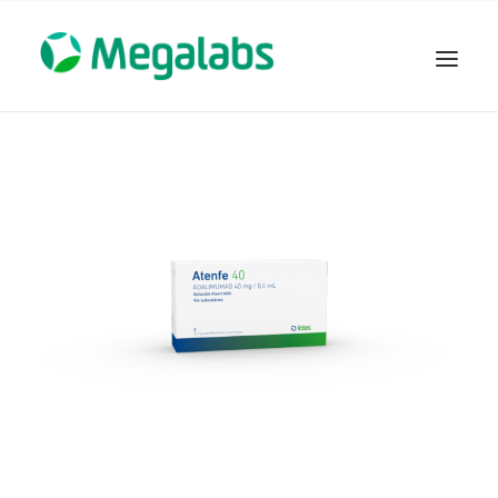
www.megalabscentroamerica.com
COMPAÑIA
PRODUCTOS
DSLABS
MEGASALUD
ICLOS
GARDEN HOUSE
ENTEREX
NOVEDADES
SEGURIDAD Y RESPALDO
TRABAJAR EN MEGALABS