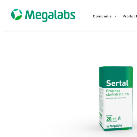
www.megalabscentroamerica.com
Compañia
Produc