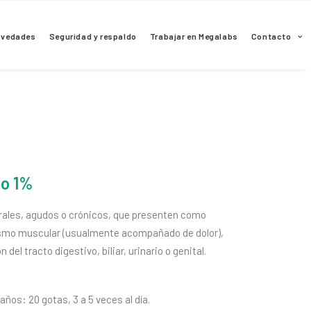
ovedades
Seguridad y respaldo
Trabajar en Megalabs
Contacto
to 1%
rales, agudos o crónicos, que presenten como
smo muscular (usualmente acompañado de dolor),
 del tracto digestivo, biliar, urinario o genital.
ños: 20 gotas, 3 a 5 veces al día.