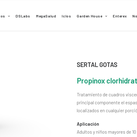
tos
DSLabs
MegaSalud
Iclos
Garden House
Enterex
N
SERTAL GOTAS
Propinox clorhidra
Tratamiento de cuadros visce
principal componente el espa
localizados en cualquier porción
Aplicación
Adultos y niños mayores de 10 a