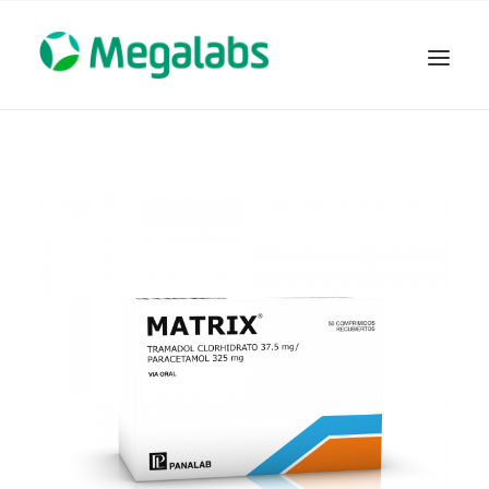
www.megalabscentroamerica.com
COMPAÑIA
PRODUCTOS
DSLABS
MEGASALUD
ICLOS
GARDEN HOUSE
ENTEREX
NOVEDADES
SEGURIDAD Y RESPALDO
TRABAJAR EN MEGALABS