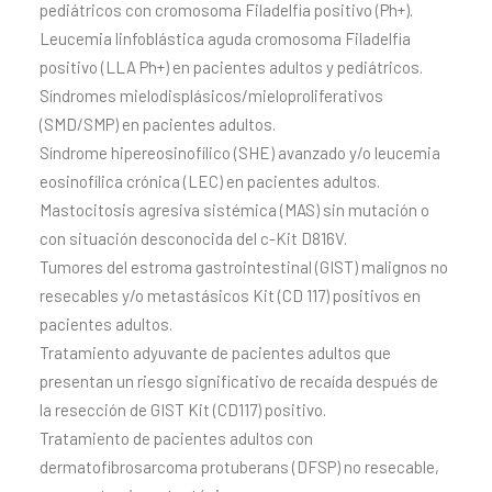
pediátricos con cromosoma Filadelfia positivo (Ph+).
Leucemia linfoblástica aguda cromosoma Filadelfia
positivo (LLA Ph+) en pacientes adultos y pediátricos.
Síndromes mielodisplásicos/mieloproliferativos
(SMD/SMP) en pacientes adultos.
Síndrome hipereosinofílico (SHE) avanzado y/o leucemia
eosinofílica crónica (LEC) en pacientes adultos.
Mastocitosis agresiva sistémica (MAS) sin mutación o
con situación desconocida del c-Kit D816V.
Tumores del estroma gastrointestinal (GIST) malignos no
resecables y/o metastásicos Kit (CD 117) positivos en
pacientes adultos.
Tratamiento adyuvante de pacientes adultos que
presentan un riesgo significativo de recaída después de
la resección de GIST Kit (CD117) positivo.
Tratamiento de pacientes adultos con
dermatofibrosarcoma protuberans (DFSP) no resecable,