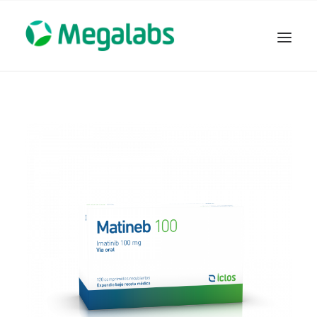
www.megalabscentroamerica.com
COMPAÑIA
PRODUCTOS
DSLABS
MEGASALUD
ICLOS
GARDEN HOUSE
ENTEREX
NOVEDADES
SEGURIDAD Y RESPALDO
TRABAJAR EN MEGALABS