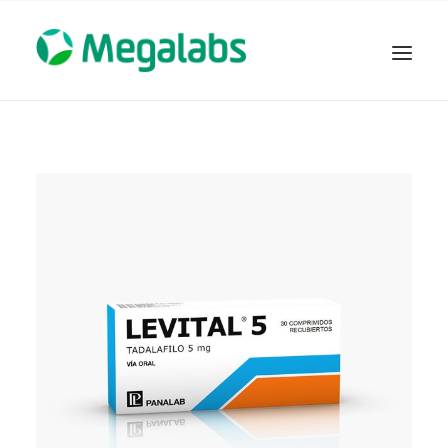
www.megalabscentroamerica.com
COMPAÑIA
PRODUCTOS
DSLABS
MEGASALUD
ICLOS
GARDEN HOUSE
ENTEREX
NOVEDADES
SEGURIDAD Y RESPALDO
TRABAJAR EN MEGALABS