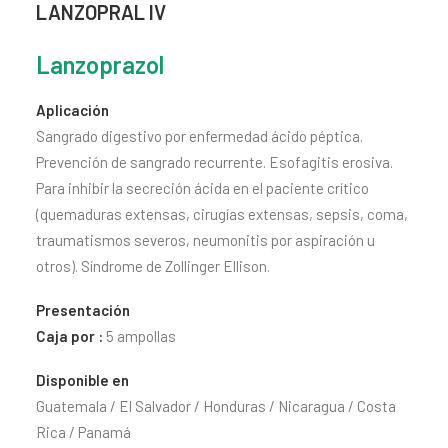
LANZOPRAL IV
CONTACTO
SEARCH
Lanzoprazol
Aplicación
Sangrado digestivo por enfermedad ácido péptica.
Prevención de sangrado recurrente. Esofagitis erosiva.
Para inhibir la secreción ácida en el paciente crítico
(quemaduras extensas, cirugías extensas, sepsis, coma,
traumatismos severos, neumonitis por aspiración u
otros). Síndrome de Zollinger Ellison.
Presentación
Caja por :
5 ampollas
Disponible en
Guatemala / El Salvador / Honduras / Nicaragua / Costa
Rica / Panamá