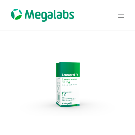
www.megalabscentroamerica.com
COMPAÑIA
PRODUCTOS
DSLABS
MEGASALUD
ICLOS
GARDEN HOUSE
ENTEREX
NOVEDADES
SEGURIDAD Y RESPALDO
TRABAJAR EN MEGALABS