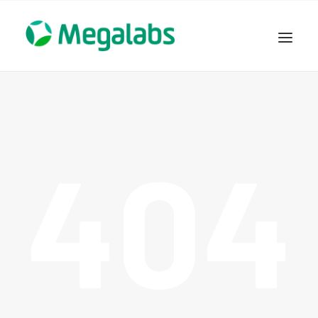
www.megalabscentroamerica.com
COMPAÑIA
PRODUCTOS
404
DSLABS
MEGASALUD
ICLOS
GARDEN HOUSE
ENTEREX
NOVEDADES
SEGURIDAD Y RESPALDO
TRABAJAR EN MEGALABS