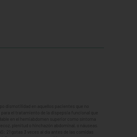
ipo dismotilidad en aquellos pacientes que no
 para el tratamiento de la dispepsia funcional que
adable en el hemiabdomen superior como síntoma
recoz, plenitud o hinchazón abdominal, o náuseas.
S: 21 gotas 3 veces al día antes de las comidas