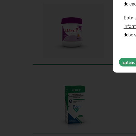
de cad
Esta 
infor
debe s
Entend