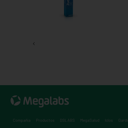
Compañia
Productos
DSLABS
MegaSalud
Iclos
Gard