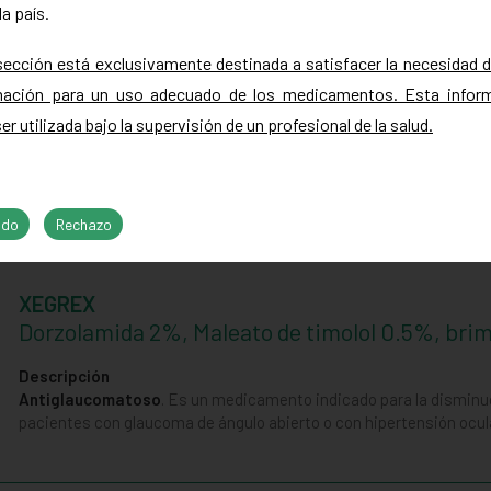
a país.
WARMI POLVO
B-Sitosterol, glucosinolatos, Citroflavonoides, 
sección está exclusivamente destinada a satisfacer la necesidad 
minerales y proteínas
mación para un uso adecuado de los medicamentos. Esta infor
er utilizada bajo la supervisión de un profesional de la salud.
Descripción
Terapia natural para los síntomas físicos y emocionales asociado
nutricional por el aporte de vitaminas y minerales
ido
Rechazo
XEGREX
Dorzolamida 2%, Maleato de timolol 0.5%, bri
Descripción
Antiglaucomatoso
. Es un medicamento indicado para la disminuci
pacientes con glaucoma de ángulo abierto o con hipertensión ocula