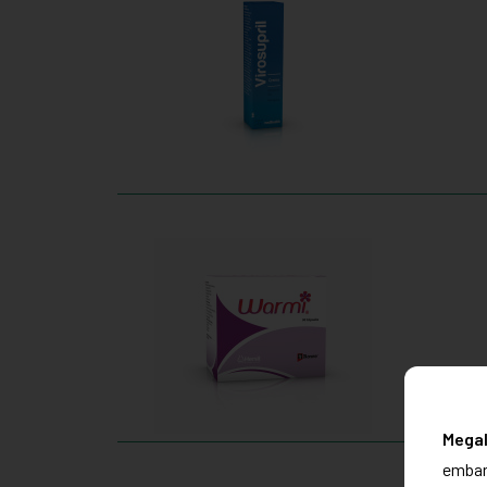
Mega
embarg