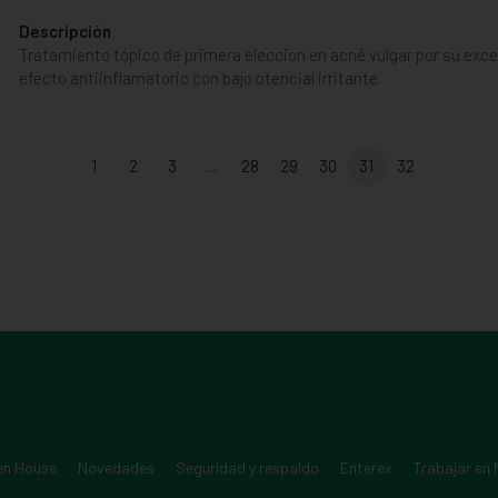
Descripción
Tratamiento tópico de primera eleccion en acné vulgar por su excel
efecto antiinflamatorio con bajo otencial irritante.
1
2
3
…
28
29
30
31
32
en House
Novedades
Seguridad y respaldo
Enterex
Trabajar en