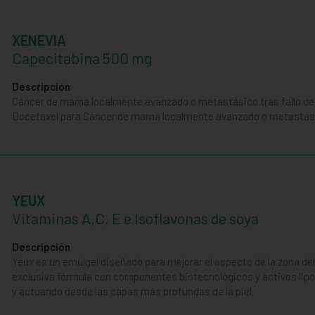
XENEVIA
Capecitabina 500 mg
Descripción
Cáncer de mama localmente avanzado o metastásico tras fallo de
Docetaxel para Cáncer de mama localmente avanzado o metastásico
YEUX
Vitaminas A,C, E e Isoflavonas de soya
Descripción
Yeux es un emulgel diseñado para mejorar el aspecto de la zona del
exclusiva fórmula con componentes biotecnológicos y activos li
y actuando desde las capas más profundas de la piel.