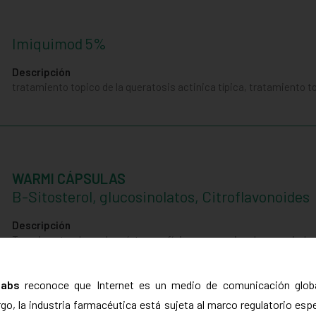
Imiquimod 5%
Descripción
tratamiento topico de la queratosis actinica típica, tratamiento 
WARMI CÁPSULAS
B-Sitosterol, glucosinolatos, Citroflavonoides
Descripción
Terapia natural para los síntomas físicos y emocionales asociado
labs
reconoce que Internet es un medio de comunicación globa
o, la industria farmacéutica está sujeta al marco regulatorio esp