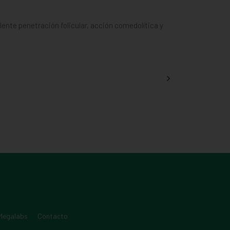
ente penetración folicular, acción comedolítica y
 Megalabs
Contacto