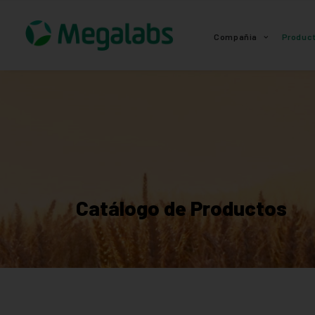
www.megalabscentroamerica.com
Compañia
Produc
Catálogo de Productos