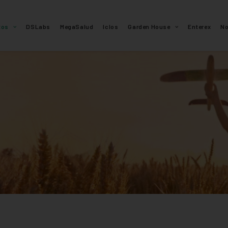
tos
DSLabs
MegaSalud
Iclos
Garden House
Enterex
N