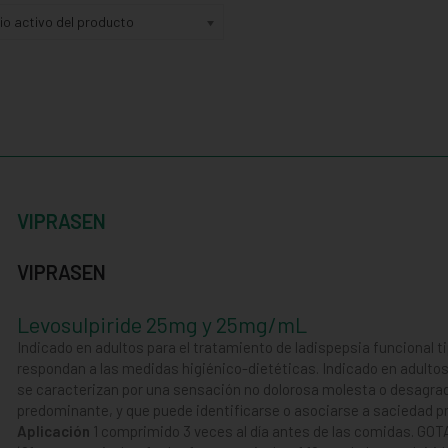
pio activo del producto
VIPRASEN
VIPRASEN
Levosulpiride 25mg y 25mg/mL
Indicado en adultos para el tratamiento de ladispepsia funcional t
respondan a las medidas higiénico-dietéticas. Indicado en adultos
se caracterizan por una sensación no dolorosa molesta o desagr
predominante, y que puede identificarse o asociarse a saciedad p
Aplicación
1 comprimido 3 veces al día antes de las comidas. GOTA