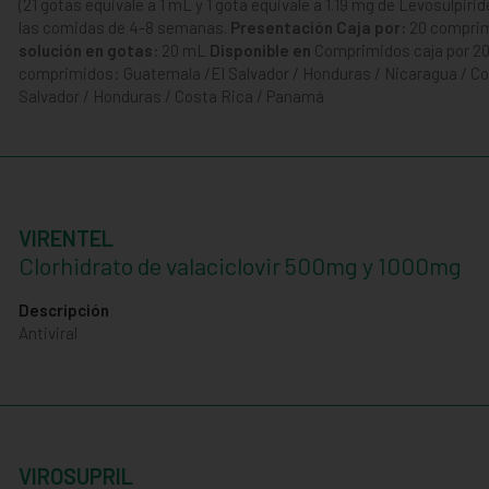
(21 gotas equivale a 1 mL y 1 gota equivale a 1.19 mg de Levosulpi
las comidas de 4-8 semanas.
Presentación
Caja por:
20 compri
solución en gotas:
20 mL
Disponible en
Comprimidos caja por 20
comprimidos: Guatemala /El Salvador / Honduras / Nicaragua / C
Salvador / Honduras / Costa Rica / Panamá
VIRENTEL
Clorhidrato de valaciclovir 500mg y 1000mg
Descripción
Antiviral
VIROSUPRIL