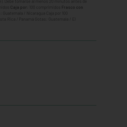
ride). Debe tomarse al menos 20 minutos antes de
midos
Caja por:
100 comprimidos
Frasco con
: Guatemala / Nicaragua Caja por 100
osta Rica / Panamá Gotas: Guatemala / El