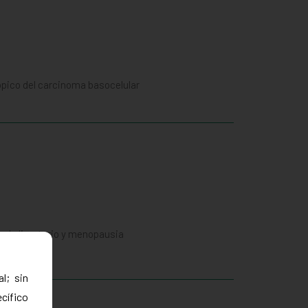
topico del carcinoma basocelular
s al climaterio y menopausia
l; sin
ecífico